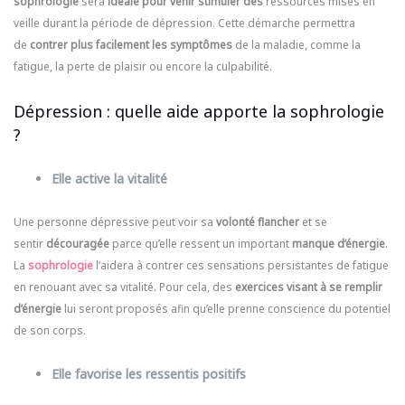
sophrologie
sera
idéale pour venir stimuler des
ressources mises en
veille durant la période de dépression. Cette démarche permettra
de
contrer plus facilement les symptômes
de la maladie, comme la
fatigue, la perte de plaisir ou encore la culpabilité.
Dépression : quelle aide apporte la sophrologie
?
Elle active la vitalité
Une personne dépressive peut voir sa
volonté flancher
et se
sentir
découragée
parce qu’elle ressent un important
manque d’énergie
.
La
sophrologie
l’aidera à contrer ces sensations persistantes de fatigue
en renouant avec sa vitalité. Pour cela, des
exercices visant à se remplir
d’énergie
lui seront proposés afin qu’elle prenne conscience du potentiel
de son corps.
Elle favorise les ressentis positifs