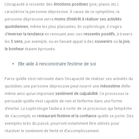
L’incapacité à ressentir des
émotions positives
(joie, plaisir, etc.)
caractérise la personne dépressive. À cause de ce symptôme, la
personne dépressive verra
moins d’intérêt à réaliser ses activités
quotidiennes
, même les plus plaisantes. En sophrologie, il s’agira
d’
inverser la tendance
en renouant avec ses
ressentis positifs
, à travers
les
5 sens
, par exemple, ou en faisant appel à des
souvenirs
où
la joie,
le bonheur
étaient éprouvés.
Elle aide à renconstruire l’estime de soi
Parce qu’elle s’est retrouvée dans l’incapacité de réaliser ses activités du
quotidien, une personne dépressive peut nourrir une
mésestime
d’elle-
même ainsi qu’un important
sentiment de culpabilité
. Ce processus la
persuade qu’elle n’est capable de rien et l’enferme dans une forme
d’inertie. La sophrologie l’aidera à sortir de ce processus qui l’empêche
de s’accomplir, en
restaurant l’estime et la confiance
qu’elle se porte. Des
exemples tirés du passé, pourront notamment être utilisés pour
réactiver le sentiment de fierté et d’accomplissement.