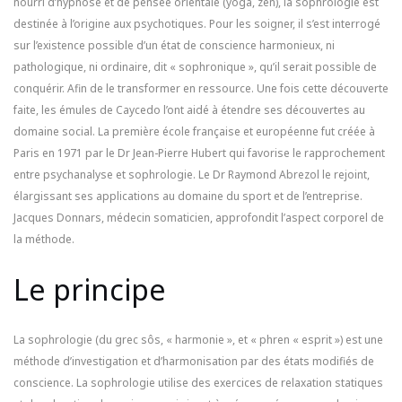
nourri d’hypnose et de pensée orientale (yoga, zen), la sophrologie est
destinée à l’origine aux psychotiques. Pour les soigner, il s’est interrogé
sur l’existence possible d’un état de conscience harmonieux, ni
pathologique, ni ordinaire, dit « sophronique », qu’il serait possible de
conquérir. Afin de le transformer en ressource. Une fois cette découverte
faite, les émules de Caycedo l’ont aidé à étendre ses découvertes au
domaine social. La première école française et européenne fut créée à
Paris en 1971 par le Dr Jean-Pierre Hubert qui favorise le rapprochement
entre psychanalyse et sophrologie. Le Dr Raymond Abrezol le rejoint,
élargissant ses applications au domaine du sport et de l’entreprise.
Jacques Donnars, médecin somaticien, approfondit l’aspect corporel de
la méthode.
Le principe
La sophrologie (du grec sôs, « harmonie », et « phren « esprit ») est une
méthode d’investigation et d’harmonisation par des états modifiés de
conscience. La sophrologie utilise des exercices de relaxation statiques