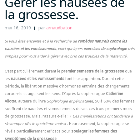
Gérer les nausées de
la grossesse.
mai 16, 2019
par
arnaudbaton
Si vous êtes enceinte et à la recherche de
remèdes naturels contre les
nausées et les vomissements
, voici quelques
exercices de sophrologie
très
simples pour vous aider à gérer avec brio ces troubles de la maternité.
C’est particulièrement durant le
premier semestre de la grossesse
que
les
nausées et les vomissements
font leur apparition. Durant cette
période, la libération massive d’hormones entraîne des changements
corporels et aiguisent les sens. D’après la sophrologue
Catherine
Aliotta
, auteure du livre
Sophrologie et périnatalité
, 50 à 80% des femmes
souffrent de nausées et vomissements durant ces trois premiers mois
de grossesse. Mais, rassure-t-elle : «
Ces manifestations ont tendance à
s’estomper dès le quatrième mois
» . Heureusement, la sophrologie se
révèle particulièrement efficace pour
soulager les femmes des
symptômes de la grossesse
.