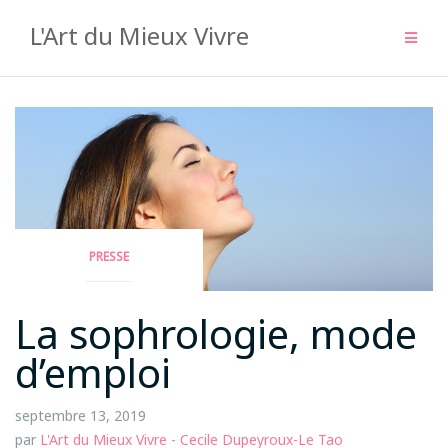
Aller
L'Art du Mieux Vivre
au
contenu
PRESSE
La sophrologie, mode
d’emploi
septembre 13, 2019
par
L'Art du Mieux Vivre - Cecile Dupeyroux-Le Tao