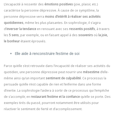
L’incapacité à ressentir des
émotions positives
(joie, plaisir, etc.)
caractérise la personne dépressive. À cause de ce symptôme, la
personne dépressive verra
moins d’intérêt à réaliser ses activités
quotidiennes
, même les plus plaisantes. En sophrologie, il s’agira
d’
inverser la tendance
en renouant avec ses
ressentis positifs
, à travers
les
5 sens
, par exemple, ou en faisant appel à des
souvenirs
où
la joie,
le bonheur
étaient éprouvés.
Elle aide à renconstruire l’estime de soi
Parce qu’elle s’est retrouvée dans l’incapacité de réaliser ses activités du
quotidien, une personne dépressive peut nourrir une
mésestime
d’elle-
même ainsi qu’un important
sentiment de culpabilité
. Ce processus la
persuade qu’elle n’est capable de rien et l’enferme dans une forme
d’inertie. La sophrologie l’aidera à sortir de ce processus qui l’empêche
de s’accomplir, en
restaurant l’estime et la confiance
qu’elle se porte. Des
exemples tirés du passé, pourront notamment être utilisés pour
réactiver le sentiment de fierté et d’accomplissement.