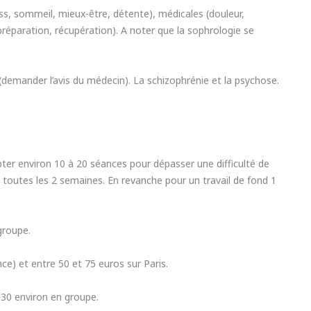
ess, sommeil, mieux-être, détente), médicales (douleur,
préparation, récupération). A noter que la sophrologie se
emander l’avis du médecin). La schizophrénie et la psychose.
er environ 10 à 20 séances pour dépasser une difficulté de
 toutes les 2 semaines. En revanche pour un travail de fond 1
groupe.
nce) et entre 50 et 75 euros sur Paris.
H30 environ en groupe.