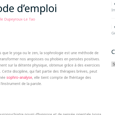
ode d’emploi
I
cile Dupeyroux-Le Tao
Gé
C
les que le yoga ou le zen, la sophrologie est une méthode de
 transformer nos angoisses ou phobies en pensées positives.
Ca
ment sur la détente physique, obtenue grâce à des exercices
. Cette discipline, qui fait partie des thérapies brèves, peut
mmée
sophro-analyse
, elle tient compte de l’héritage des
l’instrument de la parole.
europsychiatre nourri d’hypnose et de pensée orientale (yoga,