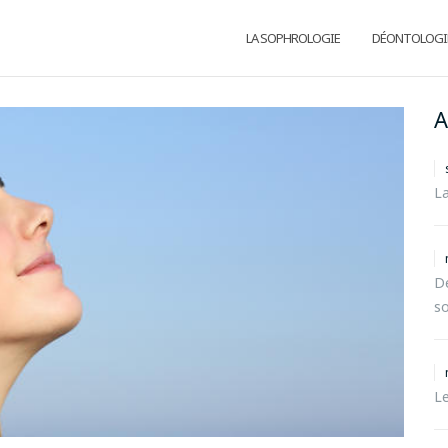
LA SOPHROLOGIE
DÉONTOLOGI
A
La
Dé
so
L