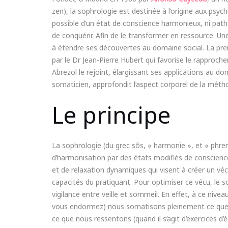
zen), la sophrologie est destinée à l’origine aux psycho
possible d’un état de conscience harmonieux, ni pathol
de conquérir. Afin de le transformer en ressource. Un
à étendre ses découvertes au domaine social. La pre
par le Dr Jean-Pierre Hubert qui favorise le rappro
Abrezol le rejoint, élargissant ses applications au d
somaticien, approfondit l’aspect corporel de la méth
Le principe
La sophrologie (du grec sôs, « harmonie », et « phren
d’harmonisation par des états modifiés de conscience.
et de relaxation dynamiques qui visent à créer un vé
capacités du pratiquant. Pour optimiser ce vécu, le 
vigilance entre veille et sommeil. En effet, à ce nive
vous endormez) nous somatisons pleinement ce que nou
ce que nous ressentons (quand il s’agit d’exercices d