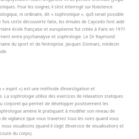
tiques. Pour les soigner, il s’est interrogé sur l’existence
ogique, ni ordinaire, dit « sophronique », qu’il serait possible
e fois cette découverte faite, les émules de Caycedo l’ont aidé
mière école française et européenne fut créée à Paris en 1971
chement entre psychanalyse et sophrologie. Le Dr Raymond
omaine du sport et de l’entreprise. Jacques Donnars, médecin
ode.
 « esprit ») est une méthode d’investigation et
 La sophrologie utilise des exercices de relaxation statiques
cu corporel qui permet de développer positivement les
sophrologue amène le pratiquant à modifier son niveau de
au de vigilance (que vous traversez tous les soirs quand vous
s visualisons (quand il s’agit d’exercice de visualisation) et
’écoute du corps).